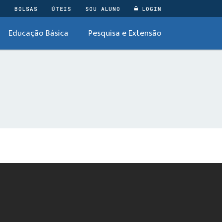
O
BOLSAS
ÚTEIS
SOU ALUNO
LOGIN
Educação Básica
Pesquisa e Extensão