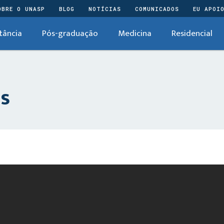
OBRE O UNASP
BLOG
NOTÍCIAS
COMUNICADOS
EU APOI
tância
Pós-graduação
Medicina
Residencial
es