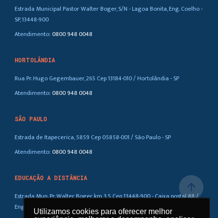
Estrada Municipal Pastor Walter Boger, S/N - Lagoa Bonita, Eng. Coelho -
SP, 13448-900
Atendimento:
0800 948 0048
HORTOLÂNDIA
Rua Pr. Hugo Gegembauer, 265 Cep 13184-010 / Hortolândia - SP
Atendimento:
0800 948 0048
SÃO PAULO
Estrada de Itapecerica, 5859 Cep 05858-001 / São Paulo - SP
Atendimento:
0800 948 0048
EDUCAÇÃO A DISTÂNCIA
arrow_upward
Estrada Mun. Pr. Walter Boger, km 3,5 Cep 13448-900 - Caixa postal 88 /
Eng. Coelho – SP
1
Utilizamos cookies para oferecer melhor
Utilizamos cookies para oferecer melhor