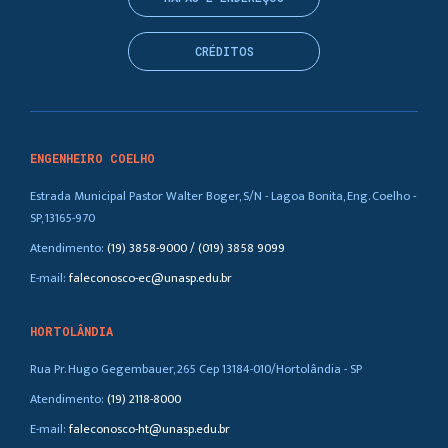
CRÉDITOS
ENGENHEIRO COELHO
Estrada Municipal Pastor Walter Boger, S/N - Lagoa Bonita, Eng. Coelho -
SP, 13165-970
Atendimento:
(19) 3858-9000 / (019) 3858 9099
E-mail:
faleconosco-ec@unasp.edu.br
HORTOLÂNDIA
Rua Pr. Hugo Gegembauer, 265 Cep 13184-010/Hortolândia - SP
Atendimento:
(19) 2118-8000
E-mail:
faleconosco-ht@unasp.edu.br