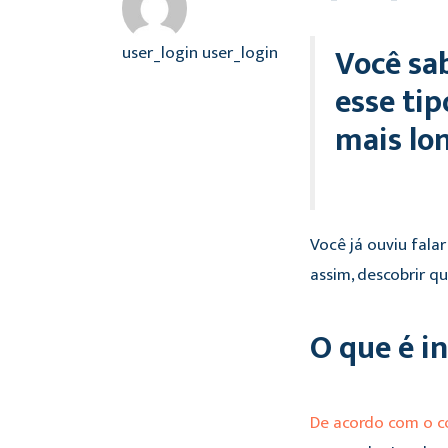
Você sa
user_login user_login
esse ti
mais lo
Você já ouviu fala
assim, descobrir 
O que é 
De acordo com o c