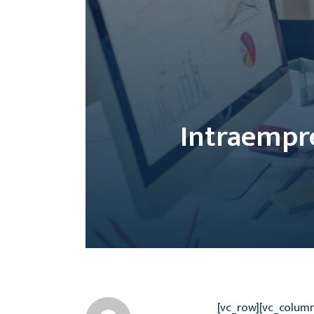
Intraempr
[vc_row][vc_colum