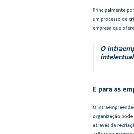
Principalmente po
um processo de cri
empresa que ofere
O intraemp
intelectua
E para as em
O intraempreended
organização pode p
através da recriaç