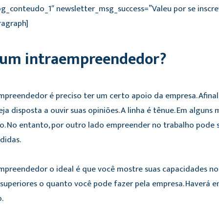
og_conteudo_1″ newsletter_msg_success=”Valeu por se inscr
ragraph]
 um intraempreendedor?
mpreendedor é preciso ter um certo apoio da empresa. Afina
ja disposta a ouvir suas opiniões. A linha é tênue. Em algu
o. No entanto, por outro lado empreender no trabalho pode 
didas.
empreendedor o ideal é que você mostre suas capacidades no 
superiores o quanto você pode fazer pela empresa. Haverá em
o.