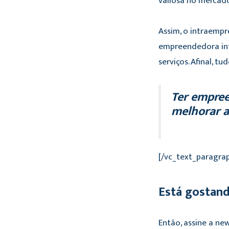
valiosa no mercad
Assim, o intraempr
empreendedora int
serviços. Afinal, 
Ter empree
melhorar a
[/vc_text_paragra
Está gostan
Então, assine a ne