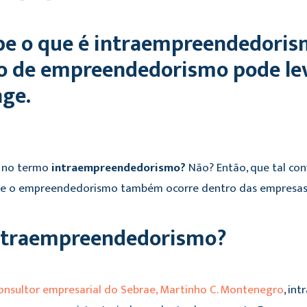
be o que é intraempreendedori
po de empreendedorismo pode lev
nge.
r no termo
intraempreendedorismo?
Não? Então, que tal co
que o empreendedorismo também ocorre dentro das empresas, 
intraempreendedorismo?
onsultor empresarial do Sebrae, Martinho C. Montenegro
, in