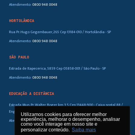
Atendimento:
0800 948 0048
HORTOLÂNDIA
Rua Pr. Hugo Gegembauer, 265 Cep 13184-010 / Hortolândia - SP
Atendimento:
0800 948 0048
SÃO PAULO
Estrada de Itapecerica, 5859 Cep 05858-001 / São Paulo - SP
Atendimento:
0800 948 0048
EDUCAÇÃO A DISTÂNCIA
Estrada Mun. Pr. Walter Boger, km 3,5 Cep 13448-900 - Caixa postal 88 /
Eng. Coelho – SP
Utilizamos cookies para oferecer melhor
Utilizamos cookies para oferecer melhor
experiência, melhorar o desempenho, analisar
experiência, melhorar o desempenho, analisar
Atendimento:
0800 948 0048
como você interage em nosso site e
como você interage em nosso site e
personalizar conteúdo.
personalizar conteúdo.
Saiba mais
Saiba mais