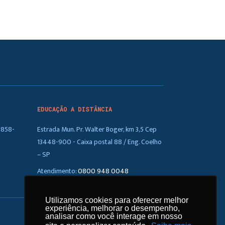
EDUCAÇÃO A DISTÂNCIA
5858-
Estrada Mun. Pr. Walter Boger, km 3,5 Cep
13448-900 - Caixa postal 88 / Eng. Coelho
– SP
Atendimento:
0800 948 0048
Utilizamos cookies para oferecer melhor
Utilizamos cookies para oferecer melhor
experiência, melhorar o desempenho,
experiência, melhorar o desempenho,
analisar como você interage em nosso
analisar como você interage em nosso