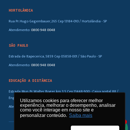
HORTOLÂNDIA
Rua Pr. Hugo Gegembauer, 265 Cep 13184-010 / Hortolândia - SP
Atendimento:
0800 948 0048
SÃO PAULO
Estrada de Itapecerica, 5859 Cep 05858-001 / São Paulo - SP
Atendimento:
0800 948 0048
EDUCAÇÃO A DISTÂNCIA
Estrada Mun. Pr. Walter Boger, km 3,5 Cep 13448-900 - Caixa postal 88 /
Eng. Coelho – SP
Utilizamos cookies para oferecer melhor
Utilizamos cookies para oferecer melhor
experiência, melhorar o desempenho, analisar
experiência, melhorar o desempenho, analisar
Atendimento:
0800 948 0048
como você interage em nosso site e
como você interage em nosso site e
personalizar conteúdo.
personalizar conteúdo.
Saiba mais
Saiba mais
1