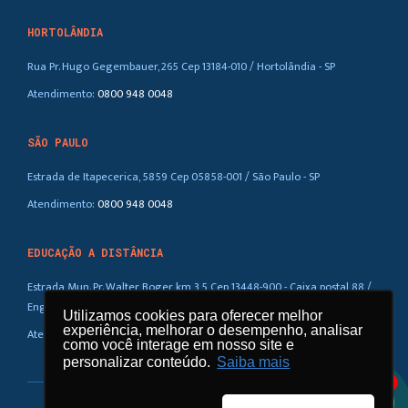
HORTOLÂNDIA
Rua Pr. Hugo Gegembauer, 265 Cep 13184-010 / Hortolândia - SP
Atendimento:
0800 948 0048
SÃO PAULO
Estrada de Itapecerica, 5859 Cep 05858-001 / São Paulo - SP
Atendimento:
0800 948 0048
EDUCAÇÃO A DISTÂNCIA
Estrada Mun. Pr. Walter Boger, km 3,5 Cep 13448-900 - Caixa postal 88 /
Eng. Coelho – SP
Utilizamos cookies para oferecer melhor
experiência, melhorar o desempenho, analisar
Atendimento:
0800 948 0048
como você interage em nosso site e
personalizar conteúdo.
Saiba mais
1