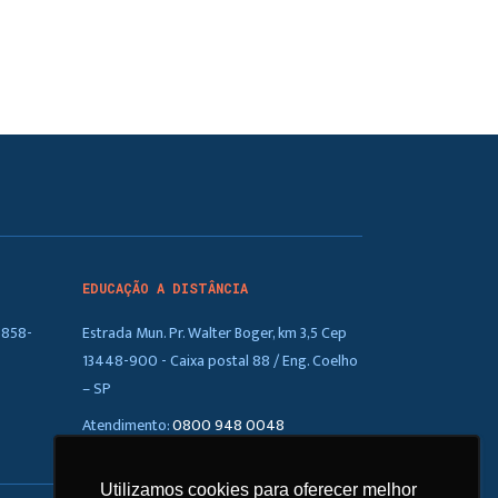
EDUCAÇÃO A DISTÂNCIA
5858-
Estrada Mun. Pr. Walter Boger, km 3,5 Cep
13448-900 - Caixa postal 88 / Eng. Coelho
– SP
Atendimento:
0800 948 0048
Utilizamos cookies para oferecer melhor
Utilizamos cookies para oferecer melhor