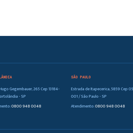
LÂNDIA
SÃO PAULO
. Hugo Gegembauer, 265 Cep 13184-
Estrada de Itapecerica, 5859 Cep 0
ortolândia - SP
001 / São Paulo - SP
mento:
0800 948 0048
Atendimento:
0800 948 0048