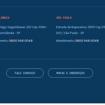
LÂNDIA
SÃO PAULO
. Hugo Gegembauer, 265 Cep 13184-
Estrada de Itapecerica, 5859 Cep 0
ortolândia - SP
001 / São Paulo - SP
mento:
0800 948 0048
Atendimento:
0800 948 0048
FALE CONOSCO
MAPAS E ENDEREÇOS