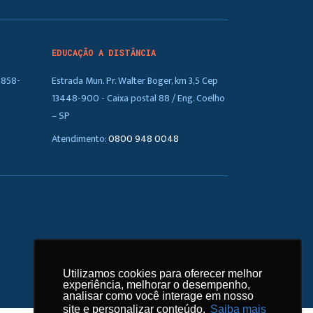
EDUCAÇÃO A DISTÂNCIA
5858-
Estrada Mun. Pr. Walter Boger, km 3,5 Cep
13448-900 - Caixa postal 88 / Eng. Coelho
– SP
Atendimento:
0800 948 0048
Utilizamos cookies para oferecer melhor
Utilizamos cookies para oferecer melhor
experiência, melhorar o desempenho,
experiência, melhorar o desempenho,
analisar como você interage em nosso
analisar como você interage em nosso
site e personalizar conteúdo.
site e personalizar conteúdo.
Saiba mais
Saiba mais