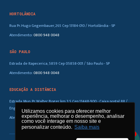
HORTOLÂNDIA
Rua Pr. Hugo Gegembauer, 265 Cep 13184-010 / Hortolândia - SP
Atendimento:
0800 948 0048
SÃO PAULO
Estrada de Itapecerica, 5859 Cep 05858-001 / São Paulo - SP
Atendimento:
0800 948 0048
EDUCAÇÃO A DISTÂNCIA
Estrada Mun. Pr. Walter Boger, km 3,5 Cep 13448-900 - Caixa postal 88 /
Eng. Coelho – SP
Utilizamos cookies para oferecer melhor
Utilizamos cookies para oferecer melhor
experiência, melhorar o desempenho, analisar
experiência, melhorar o desempenho, analisar
Atendimento:
0800 948 0048
como você interage em nosso site e
como você interage em nosso site e
personalizar conteúdo.
personalizar conteúdo.
Saiba mais
Saiba mais
1