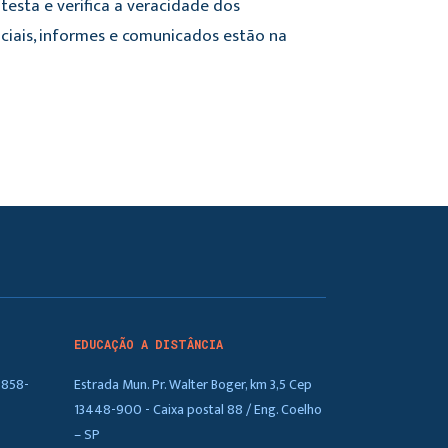
testa e verifica a veracidade dos
iciais, informes e comunicados estão na
EDUCAÇÃO A DISTÂNCIA
5858-
Estrada Mun. Pr. Walter Boger, km 3,5 Cep
13448-900 - Caixa postal 88 / Eng. Coelho
– SP