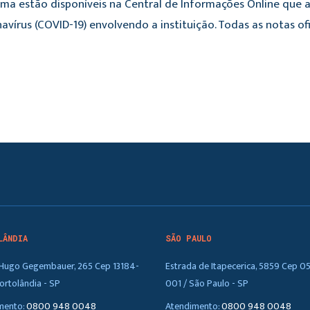
ema estão disponíveis na Central de Informações Online que a
vírus (COVID-19) envolvendo a instituição. Todas as notas of
LÂNDIA
SÃO PAULO
. Hugo Gegembauer, 265 Cep 13184-
Estrada de Itapecerica, 5859 Cep 0
ortolândia - SP
001 / São Paulo - SP
mento:
0800 948 0048
Atendimento:
0800 948 0048