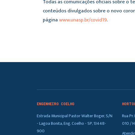
Todas as comunicações oficiais sobre o t
conteúdos divulgados sobre o novo corona
página
www.unasp.br/covid19
.
ENGENHEIRO COELHO
HORTO
Estrada Municipal Pastor Walter Boger, S/N
Rua Pr
- Lagoa Bonita, Eng. Coelho - SP, 13448-
010 / H
900
Atendi