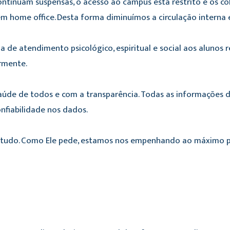
s continuam suspensas, o acesso ao campus está restrito e os
em home office. Desta forma diminuímos a circulação interna
e atendimento psicológico, espiritual e social aos alunos r
rmente.
de de todos e com a transparência. Todas as informações de
nfiabilidade nos dados.
 tudo. Como Ele pede, estamos nos empenhando ao máximo pa