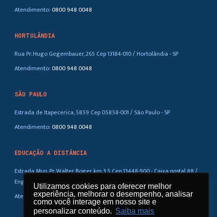
Atendimento:
0800 948 0048
HORTOLÂNDIA
Rua Pr. Hugo Gegembauer, 265 Cep 13184-010 / Hortolândia - SP
Atendimento:
0800 948 0048
SÃO PAULO
Estrada de Itapecerica, 5859 Cep 05858-001 / São Paulo - SP
Atendimento:
0800 948 0048
EDUCAÇÃO A DISTÂNCIA
Estrada Mun. Pr. Walter Boger, km 3,5 Cep 13448-900 - Caixa postal 88 /
Eng. Coelho – SP
Utilizamos cookies para oferecer melhor
Utilizamos cookies para oferecer melhor
experiência, melhorar o desempenho, analisar
experiência, melhorar o desempenho, analisar
Atendimento:
0800 948 0048
como você interage em nosso site e
como você interage em nosso site e
personalizar conteúdo.
personalizar conteúdo.
Saiba mais
Saiba mais