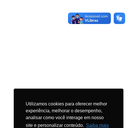
arrow_upward
Utilizamos cookies para oferecer melhor
experiência, melhorar o desempenho,
analisar como você interage em nosso
1
site e personalizar conteúdo.
Saiba mais