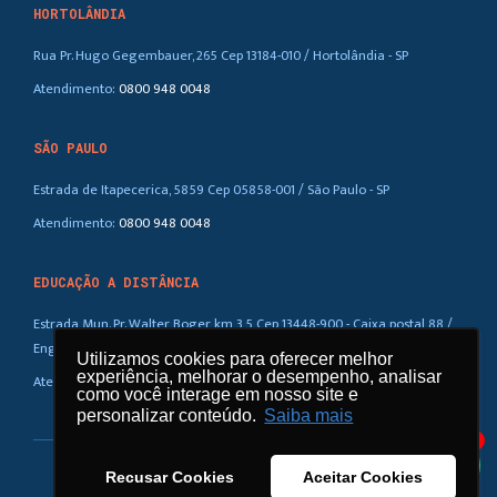
HORTOLÂNDIA
Rua Pr. Hugo Gegembauer, 265 Cep 13184-010 / Hortolândia - SP
Atendimento:
0800 948 0048
SÃO PAULO
Estrada de Itapecerica, 5859 Cep 05858-001 / São Paulo - SP
Atendimento:
0800 948 0048
EDUCAÇÃO A DISTÂNCIA
Estrada Mun. Pr. Walter Boger, km 3,5 Cep 13448-900 - Caixa postal 88 /
Eng. Coelho – SP
Utilizamos cookies para oferecer melhor
Utilizamos cookies para oferecer melhor
experiência, melhorar o desempenho, analisar
experiência, melhorar o desempenho, analisar
Atendimento:
0800 948 0048
como você interage em nosso site e
como você interage em nosso site e
personalizar conteúdo.
personalizar conteúdo.
Saiba mais
Saiba mais
1
Recusar Cookies
Recusar Cookies
Aceitar Cookies
Aceitar Cookies