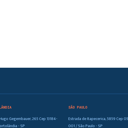
LÂNDIA
SÃO PAULO
. Hugo Gegembauer, 265 Cep 13184-
Estrada de Itapecerica, 5859 Cep 0
ortolândia - SP
001 / São Paulo - SP