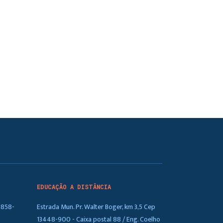
EDUCAÇÃO A DISTÂNCIA
5858-
Estrada Mun. Pr. Walter Boger, km 3,5 Cep
13448-900 - Caixa postal 88 / Eng. Coelho