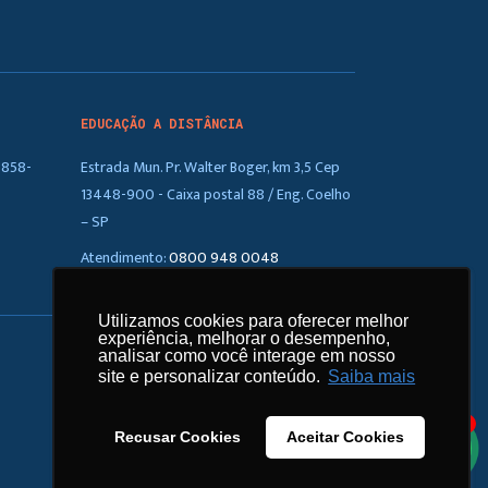
EDUCAÇÃO A DISTÂNCIA
5858-
Estrada Mun. Pr. Walter Boger, km 3,5 Cep
13448-900 - Caixa postal 88 / Eng. Coelho
– SP
Atendimento:
0800 948 0048
Utilizamos cookies para oferecer melhor
Utilizamos cookies para oferecer melhor
experiência, melhorar o desempenho,
experiência, melhorar o desempenho,
analisar como você interage em nosso
analisar como você interage em nosso
site e personalizar conteúdo.
site e personalizar conteúdo.
Saiba mais
Saiba mais
1
Recusar Cookies
Recusar Cookies
Aceitar Cookies
Aceitar Cookies