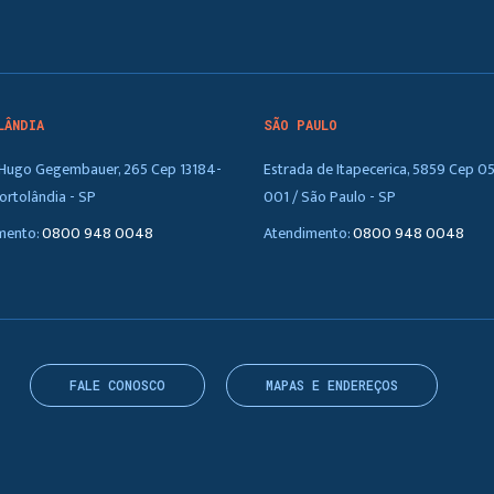
LÂNDIA
SÃO PAULO
. Hugo Gegembauer, 265 Cep 13184-
Estrada de Itapecerica, 5859 Cep 0
ortolândia - SP
001 / São Paulo - SP
mento:
0800 948 0048
Atendimento:
0800 948 0048
FALE CONOSCO
MAPAS E ENDEREÇOS