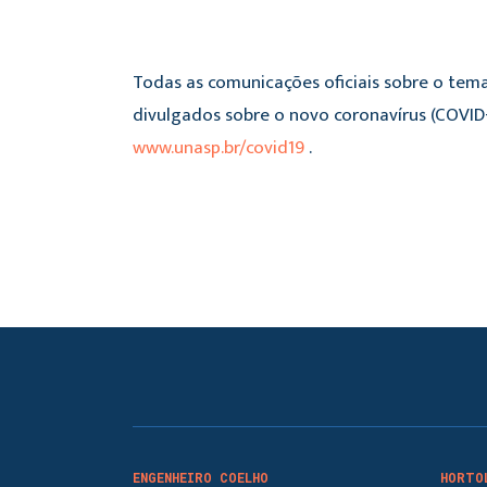
Todas as comunicações oficiais sobre o tema
divulgados sobre o novo coronavírus (COVID-
www.unasp.br/covid19
.
ENGENHEIRO COELHO
HORTO