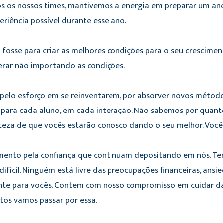
mos os nossos times, mantivemos a energia em preparar um an
riência possível durante esse ano.
fosse para criar as melhores condições para o seu cresciment
verar não importando as condições.
 pelo esforço em se reinventarem, por absorver novos método
 para cada aluno, em cada interação. Não sabemos por quan
teza de que vocês estarão conosco dando o seu melhor. Você
cimento pela confiança que continuam depositando em nós. T
ícil. Ninguém está livre das preocupações financeiras, ansi
ante para vocês. Contem com nosso compromisso em cuidar 
ntos vamos passar por essa.