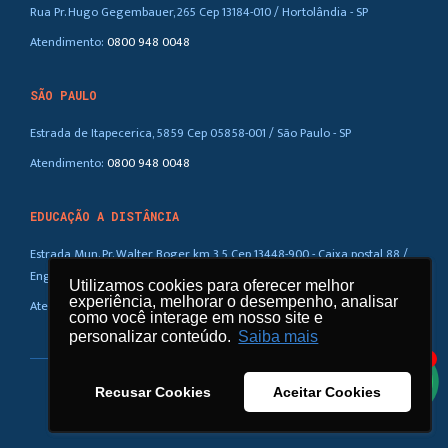
Rua Pr. Hugo Gegembauer, 265 Cep 13184-010 / Hortolândia - SP
Atendimento:
0800 948 0048
SÃO PAULO
Estrada de Itapecerica, 5859 Cep 05858-001 / São Paulo - SP
Atendimento:
0800 948 0048
EDUCAÇÃO A DISTÂNCIA
Estrada Mun. Pr. Walter Boger, km 3,5 Cep 13448-900 - Caixa postal 88 /
Eng. Coelho – SP
Utilizamos cookies para oferecer melhor
Utilizamos cookies para oferecer melhor
experiência, melhorar o desempenho, analisar
experiência, melhorar o desempenho, analisar
Atendimento:
0800 948 0048
como você interage em nosso site e
como você interage em nosso site e
personalizar conteúdo.
personalizar conteúdo.
Saiba mais
Saiba mais
1
Recusar Cookies
Recusar Cookies
Aceitar Cookies
Aceitar Cookies