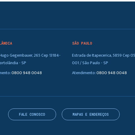
LÂNDIA
SÃO PAULO
. Hugo Gegembauer, 265 Cep 13184-
Estrada de Itapecerica, 5859 Cep 0
ortolândia - SP
001 / São Paulo - SP
mento:
0800 948 0048
Atendimento:
0800 948 0048
FALE CONOSCO
MAPAS E ENDEREÇOS