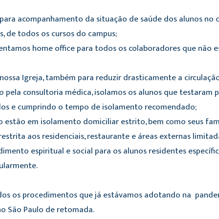
para acompanhamento da situação de saúde dos alunos no 
, de todos os cursos do campus;
entamos home office para todos os colaboradores que não es
ossa Igreja, também para reduzir drasticamente a circulaçã
 pela consultoria médica, isolamos os alunos que testaram
ados e cumprindo o tempo de isolamento recomendado;
estão em isolamento domiciliar estrito, bem como seus famil
strita aos residenciais, restaurante e áreas externas limitadas,
nto espiritual e social para os alunos residentes específi
ularmente.
dos os procedimentos que já estávamos adotando na pandemia
no São Paulo de retomada.