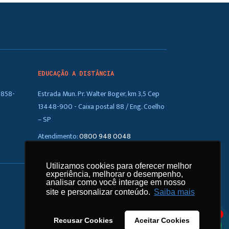
EDUCAÇÃO A DISTÂNCIA
5858-
Estrada Mun. Pr. Walter Boger, km 3,5 Cep
13448-900 - Caixa postal 88 / Eng. Coelho
– SP
Atendimento:
0800 948 0048
Utilizamos cookies para oferecer melhor
Utilizamos cookies para oferecer melhor
experiência, melhorar o desempenho,
experiência, melhorar o desempenho,
analisar como você interage em nosso
analisar como você interage em nosso
site e personalizar conteúdo.
site e personalizar conteúdo.
Saiba mais
Saiba mais
1
Recusar Cookies
Recusar Cookies
Aceitar Cookies
Aceitar Cookies