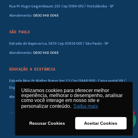
Rua Pr. Hugo Gegembauer, 265 Cep 13184-010 / Hortolândia - SP
Atendimento:
0800 948 0048
SÃO PAULO
Estrada de Itapecerica, 5859 Cep 05858-001 / São Paulo - SP
Atendimento:
0800 948 0048
EDUCAÇÃO A DISTÂNCIA
Estrada Mun. Pr. Walter Boger, km 3,5 Cep 13448-900 - Caixa postal 88 /
Eng. Coelho – SP
Utilizamos cookies para oferecer melhor
Utilizamos cookies para oferecer melhor
experiência, melhorar o desempenho, analisar
experiência, melhorar o desempenho, analisar
Atendimento:
0800 948 0048
como você interage em nosso site e
como você interage em nosso site e
personalizar conteúdo.
personalizar conteúdo.
Saiba mais
Saiba mais
1
Recusar Cookies
Recusar Cookies
Aceitar Cookies
Aceitar Cookies