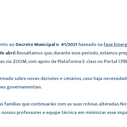
ento ao
Decreto Municipal nº 41/2021
baseado na
Fase Emerg
e abril
. Ressaltamos que, durante esse período, estamos pr
nas via ZOOM, com apoio da Plataforma E-class no Portal CPB
mada sobre novas decisões e cenários, caso haja necessid
sões governamentais.
 famílias que continuarão com as suas rotinas alteradas. No
nossos professores e equipe técnica em minimizar esse impa