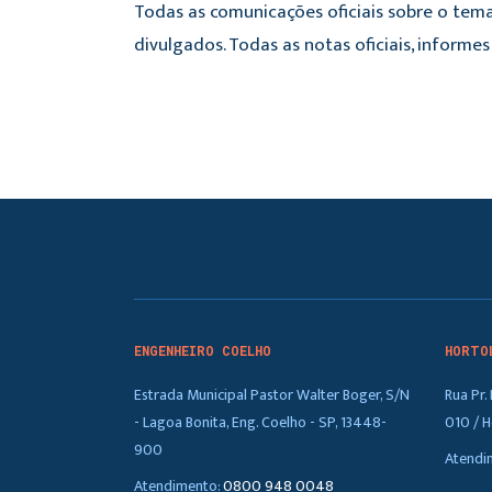
Todas as comunicações oficiais sobre o tema
divulgados. Todas as notas oficiais, inform
ENGENHEIRO COELHO
HORTO
Estrada Municipal Pastor Walter Boger, S/N
Rua Pr
- Lagoa Bonita, Eng. Coelho - SP, 13448-
010 / H
900
Atendi
Atendimento:
0800 948 0048