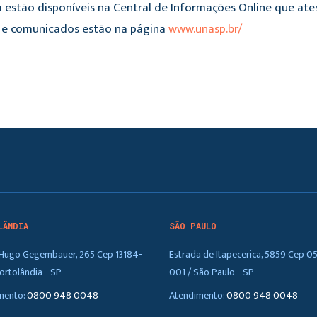
 estão disponíveis na Central de Informações Online que ate
es e comunicados estão na página
www.unasp.br/
LÂNDIA
SÃO PAULO
. Hugo Gegembauer, 265 Cep 13184-
Estrada de Itapecerica, 5859 Cep 0
ortolândia - SP
001 / São Paulo - SP
mento:
0800 948 0048
Atendimento:
0800 948 0048