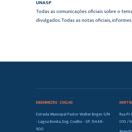
UNASP
Todas as comunicações oficiais sobre o tema
divulgados. Todas as notas oficiais, inform
ENGENHEIRO COELHO
HORTO
Estrada Municipal Pastor Walter Boger, S/N
Rua Pr
- Lagoa Bonita, Eng. Coelho - SP, 13448-
010 / H
900
Atendi