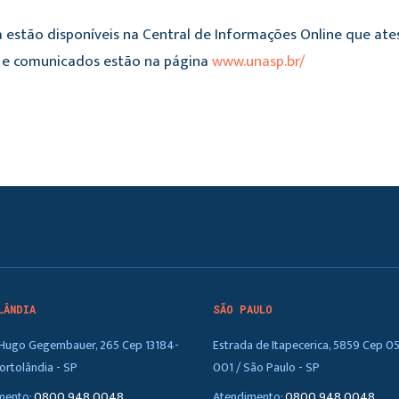
 estão disponíveis na Central de Informações Online que ate
es e comunicados estão na página
www.unasp.br/
LÂNDIA
SÃO PAULO
. Hugo Gegembauer, 265 Cep 13184-
Estrada de Itapecerica, 5859 Cep 0
ortolândia - SP
001 / São Paulo - SP
mento:
0800 948 0048
Atendimento:
0800 948 0048