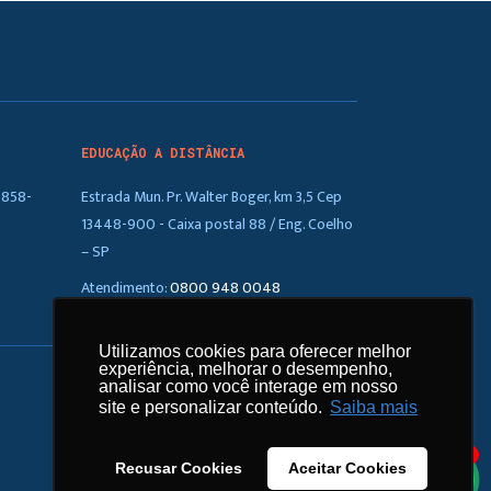
EDUCAÇÃO A DISTÂNCIA
5858-
Estrada Mun. Pr. Walter Boger, km 3,5 Cep
13448-900 - Caixa postal 88 / Eng. Coelho
– SP
Atendimento:
0800 948 0048
Utilizamos cookies para oferecer melhor
Utilizamos cookies para oferecer melhor
experiência, melhorar o desempenho,
experiência, melhorar o desempenho,
analisar como você interage em nosso
analisar como você interage em nosso
site e personalizar conteúdo.
site e personalizar conteúdo.
Saiba mais
Saiba mais
1
Recusar Cookies
Recusar Cookies
Aceitar Cookies
Aceitar Cookies