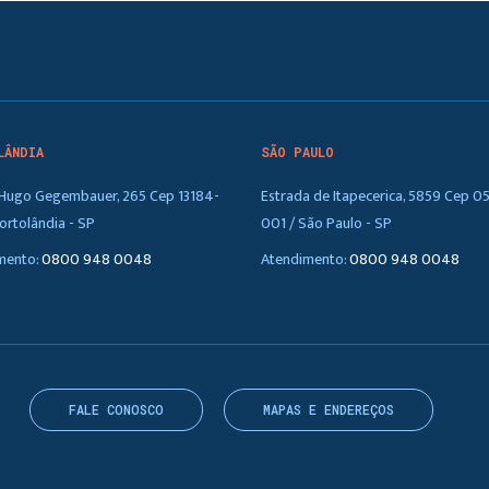
LÂNDIA
SÃO PAULO
. Hugo Gegembauer, 265 Cep 13184-
Estrada de Itapecerica, 5859 Cep 0
ortolândia - SP
001 / São Paulo - SP
mento:
0800 948 0048
Atendimento:
0800 948 0048
FALE CONOSCO
MAPAS E ENDEREÇOS