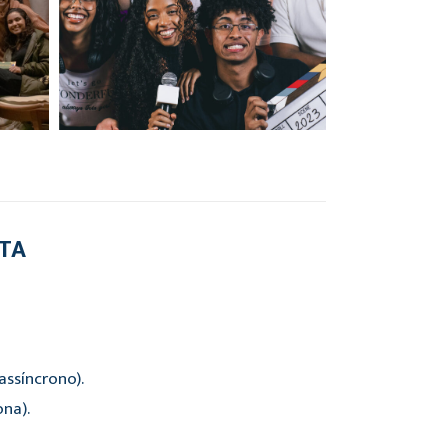
RTA
ssíncrono).
ona).