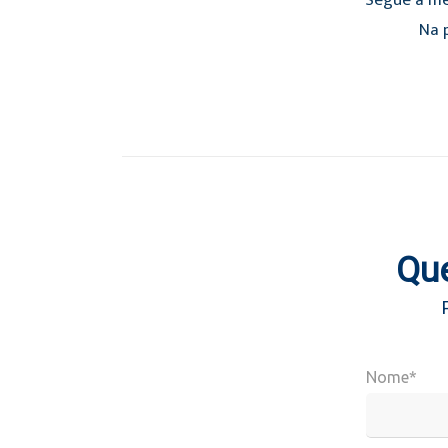
Segue a mé
Na p
Que
Nome*