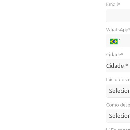
Email*
WhatsApp
Cidade*
Cidade*
Cidade *
Início dos 
Como desej