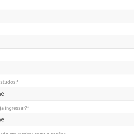
*
estudos:*
a ingressar?*