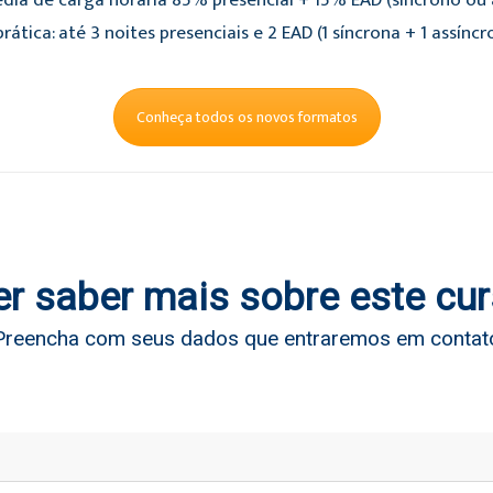
dia de carga horária 85% presencial + 15% EAD (síncrono ou a
rática: até 3 noites presenciais e 2 EAD (1 síncrona + 1 assíncr
Conheça todos os novos formatos
r saber mais sobre este cu
Preencha com seus dados que entraremos em contat