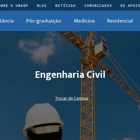
OBRE O UNASP
BLOG
NOTÍCIAS
COMUNICADOS
EU APOI
tância
Pós-graduação
Medicina
Residencial
Engenharia Civil
Trocar de Campus