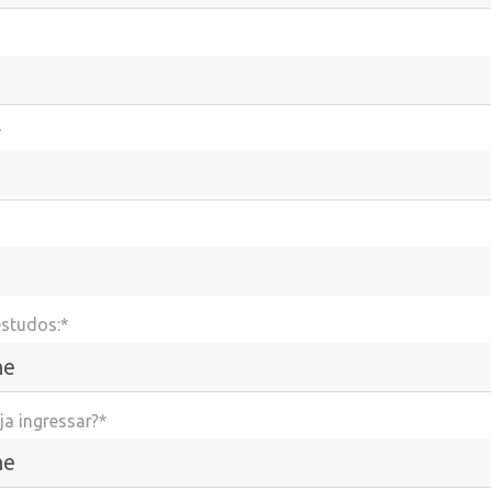
*
estudos:*
a ingressar?*