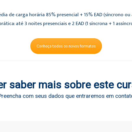
dia de carga horária 85% presencial + 15% EAD (síncrono ou a
rática: até 3 noites presenciais e 2 EAD (1 síncrona + 1 assíncr
Conheça todos os novos formatos
r saber mais sobre este cu
Preencha com seus dados que entraremos em contat