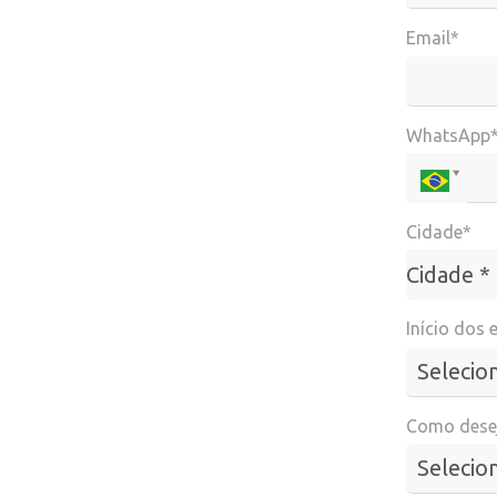
Email*
WhatsApp
Cidade*
Cidade*
Cidade *
Início dos 
Como desej