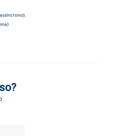
ssíncrono).
ona)
rso?
o