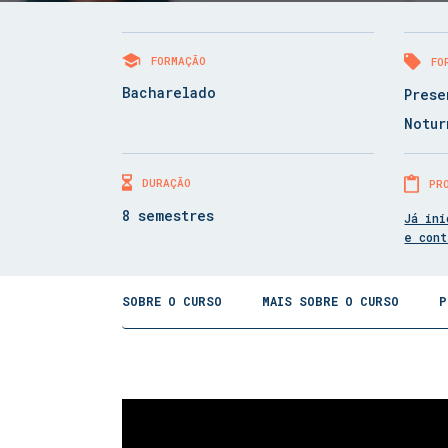
FORMAÇÃO
FO
Bacharelado
Prese
Notur
DURAÇÃO
PR
8 semestres
Já ini
e con
SOBRE O CURSO
MAIS SOBRE O CURSO
P