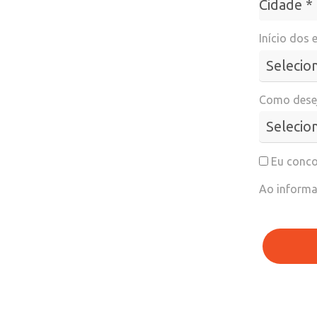
Cidade *
Início dos 
Como desej
Eu conco
Ao informa