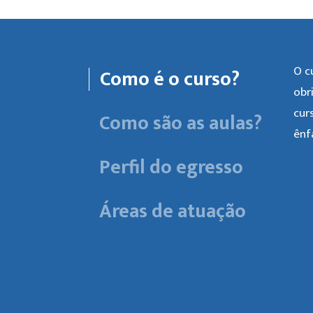
O c
Como é o curso?
obr
cur
Como são as aulas?
ênf
Perfil do egresso
Áreas de atuação