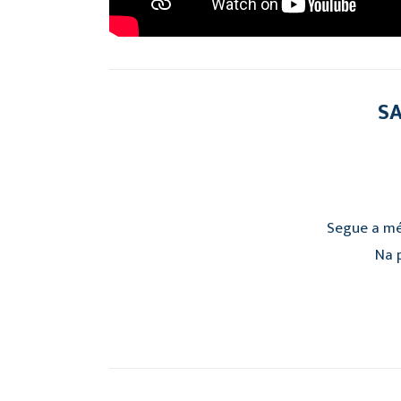
SA
Segue a mé
Na p