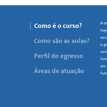
A e
Como é o curso?
top
exc
Como são as aulas?
e g
soc
Perfil do egresso
for
em 
Áreas de atuação
fut