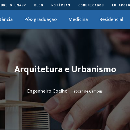
OBRE O UNASP
BLOG
NOTÍCIAS
COMUNICADOS
EU APOI
tância
Pós-graduação
Medicina
Residencial
Arquitetura e Urbanismo
Engenheiro Coelho
Trocar de Campus