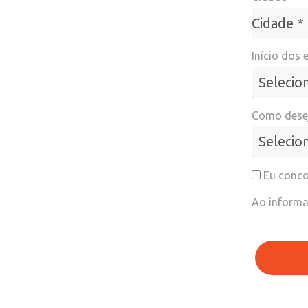
Cidade*
Cidade *
Início dos 
Como desej
Eu conco
Ao informa