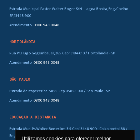
Estrada Municipal Pastor Walter Boger, S/N - Lagoa Bonita, Eng. Coelho -
SP, 13448-900
Atendimento:
0800 948 0048
HORTOLÂNDIA
Rua Pr. Hugo Gegembauer, 265 Cep 13184-010 / Hortolândia - SP
Atendimento:
0800 948 0048
SÃO PAULO
Estrada de Itapecerica, 5859 Cep 05858-001 / São Paulo - SP
Atendimento:
0800 948 0048
EDUCAÇÃO A DISTÂNCIA
Estrada Mun. Pr. Walter Boger, km 3,5 Cep 13448-900 - Caixa postal 88 /
Eng. Coelho – SP
Utilizamos cookies para oferecer melhor
Utilizamos cookies para oferecer melhor