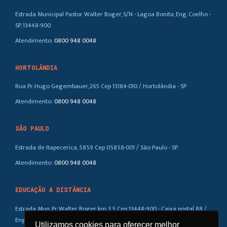
Estrada Municipal Pastor Walter Boger, S/N - Lagoa Bonita, Eng. Coelho -
SP, 13448-900
Atendimento:
0800 948 0048
HORTOLÂNDIA
Rua Pr. Hugo Gegembauer, 265 Cep 13184-010 / Hortolândia - SP
Atendimento:
0800 948 0048
SÃO PAULO
Estrada de Itapecerica, 5859 Cep 05858-001 / São Paulo - SP
Atendimento:
0800 948 0048
EDUCAÇÃO A DISTÂNCIA
Estrada Mun. Pr. Walter Boger, km 3,5 Cep 13448-900 - Caixa postal 88 /
Eng. Coelho – SP
Utilizamos cookies para oferecer melhor
Utilizamos cookies para oferecer melhor