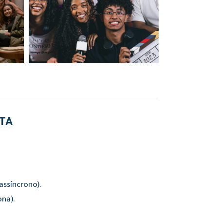
RTA
ssíncrono).
ona).