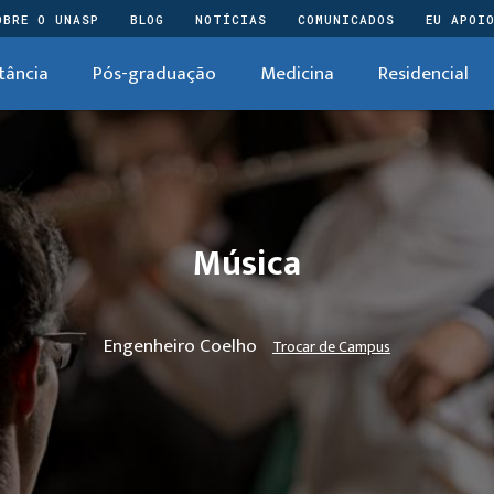
OBRE O UNASP
BLOG
NOTÍCIAS
COMUNICADOS
EU APOI
tância
Pós-graduação
Medicina
Residencial
Música
Engenheiro Coelho
Trocar de Campus