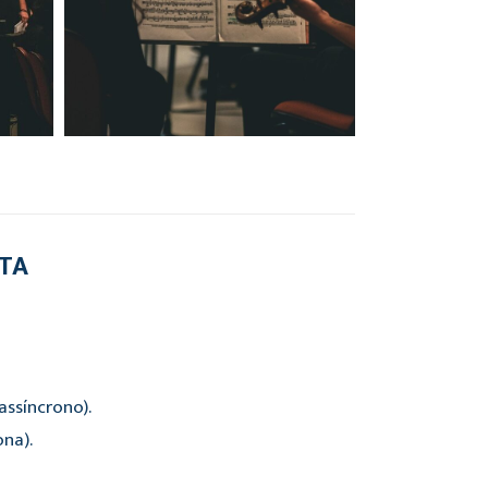
RTA
ssíncrono).
ona).