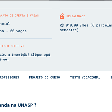
RMATO DE OFERTA E VAGAS
MENSALIDADE
ncial
R$ 919,00 /mês (6 parcela
semestre)
no - 60 vagas
OCESSO SELETIVO
ciou a inscrição? Clique aqui
tinue.
ROFESSORES
PROJETO DO CURSO
TESTE VOCACIONAL
ganda na UNASP ?