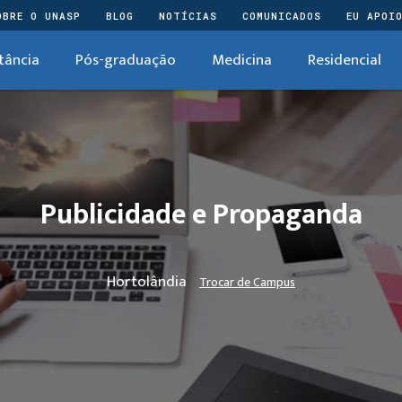
OBRE O UNASP
BLOG
NOTÍCIAS
COMUNICADOS
EU APOI
tância
Pós-graduação
Medicina
Residencial
Publicidade e Propaganda
Hortolândia
Trocar de Campus