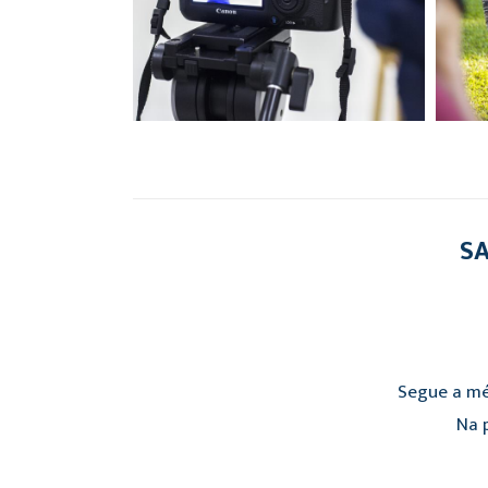
SA
Segue a mé
Na p