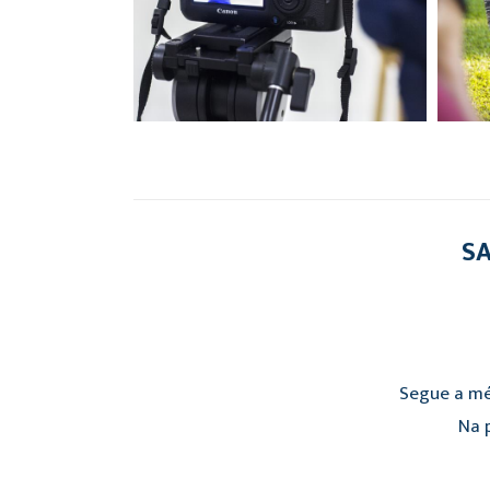
SA
Segue a mé
Na p