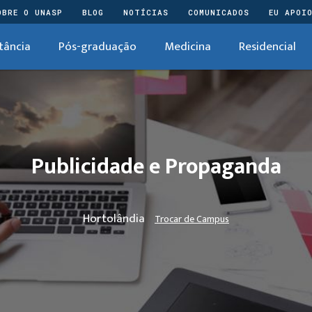
OBRE O UNASP
BLOG
NOTÍCIAS
COMUNICADOS
EU APOI
tância
Pós-graduação
Medicina
Residencial
Publicidade e Propaganda
Hortolândia
Trocar de Campus