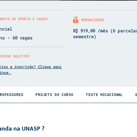
RMATO DE OFERTA E VAGAS
MENSALIDADE
ncial
R$ 919,00 /mês (6 parcela
semestre)
no - 60 vagas
OCESSO SELETIVO
ciou a inscrição? Clique aqui
tinue.
ROFESSORES
PROJETO DO CURSO
TESTE VOCACIONAL
ganda na UNASP ?