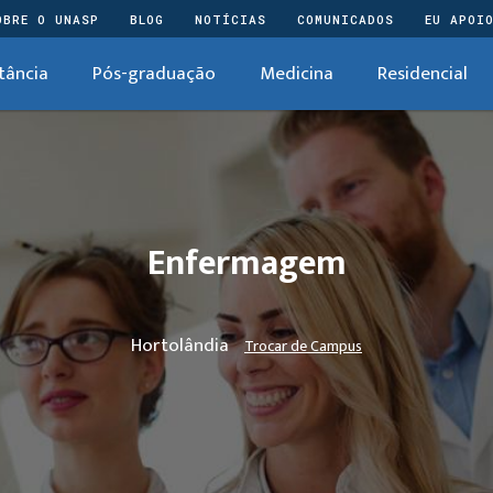
OBRE O UNASP
BLOG
NOTÍCIAS
COMUNICADOS
EU APOI
tância
Pós-graduação
Medicina
Residencial
Enfermagem
Hortolândia
Trocar de Campus