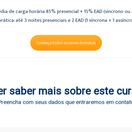
dia de carga horária 85% presencial + 15% EAD (síncrono ou a
rática: até 3 noites presenciais e 2 EAD (1 síncrona + 1 assíncr
Conheça todos os novos formatos
r saber mais sobre este cu
Preencha com seus dados que entraremos em contat