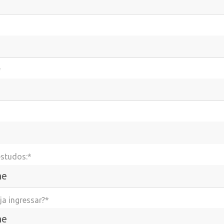
*
estudos:*
a ingressar?*