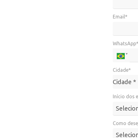
Email*
WhatsApp
Cidade*
Cidade*
Cidade *
Início dos 
Como desej