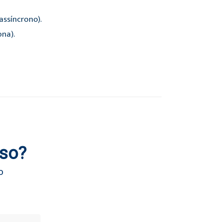
ssíncrono).
ona).
rso?
o