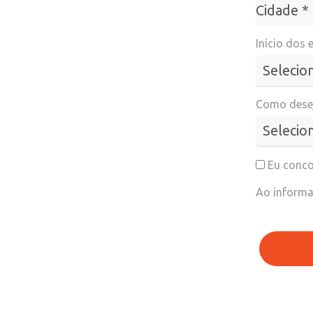
Cidade*
Cidade *
Início dos 
Como desej
Eu conco
Ao informa