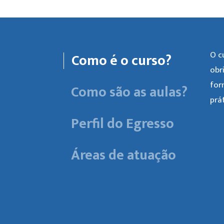
O c
Como é o curso?
obr
for
Como são as aulas?
prá
Perfil do Egresso
Áreas de atuação