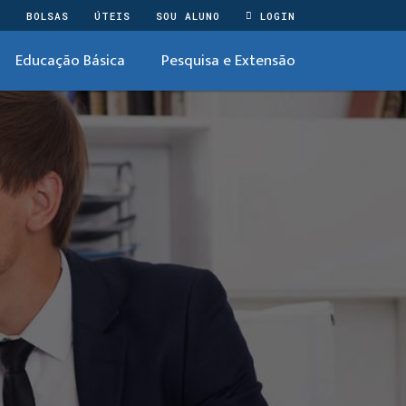
O
BOLSAS
ÚTEIS
SOU ALUNO
LOGIN
Educação Básica
Pesquisa e Extensão