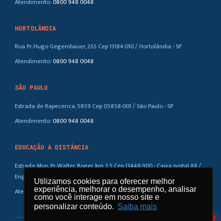
Atendimento:
0800 948 0048
HORTOLÂNDIA
Rua Pr. Hugo Gegembauer, 265 Cep 13184-010 / Hortolândia - SP
Atendimento:
0800 948 0048
SÃO PAULO
Estrada de Itapecerica, 5859 Cep 05858-001 / São Paulo - SP
Atendimento:
0800 948 0048
EDUCAÇÃO A DISTÂNCIA
Estrada Mun. Pr. Walter Boger, km 3,5 Cep 13448-900 - Caixa postal 88 /
Eng. Coelho – SP
Utilizamos cookies para oferecer melhor
Utilizamos cookies para oferecer melhor
experiência, melhorar o desempenho, analisar
experiência, melhorar o desempenho, analisar
Atendimento:
0800 948 0048
como você interage em nosso site e
como você interage em nosso site e
personalizar conteúdo.
personalizar conteúdo.
Saiba mais
Saiba mais
1