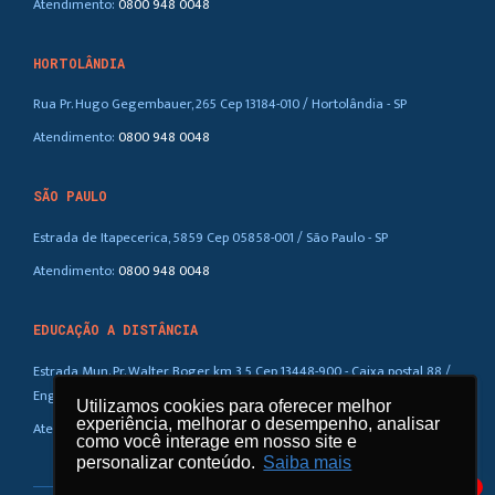
Atendimento:
0800 948 0048
HORTOLÂNDIA
Rua Pr. Hugo Gegembauer, 265 Cep 13184-010 / Hortolândia - SP
Atendimento:
0800 948 0048
SÃO PAULO
Estrada de Itapecerica, 5859 Cep 05858-001 / São Paulo - SP
Atendimento:
0800 948 0048
EDUCAÇÃO A DISTÂNCIA
Estrada Mun. Pr. Walter Boger, km 3,5 Cep 13448-900 - Caixa postal 88 /
Eng. Coelho – SP
Utilizamos cookies para oferecer melhor
Utilizamos cookies para oferecer melhor
experiência, melhorar o desempenho, analisar
experiência, melhorar o desempenho, analisar
Atendimento:
0800 948 0048
como você interage em nosso site e
como você interage em nosso site e
personalizar conteúdo.
personalizar conteúdo.
Saiba mais
Saiba mais
1