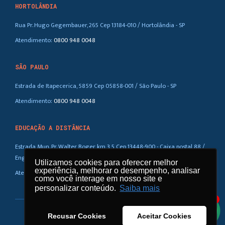
HORTOLÂNDIA
Rua Pr. Hugo Gegembauer, 265 Cep 13184-010 / Hortolândia - SP
Atendimento:
0800 948 0048
SÃO PAULO
Estrada de Itapecerica, 5859 Cep 05858-001 / São Paulo - SP
Atendimento:
0800 948 0048
EDUCAÇÃO A DISTÂNCIA
Estrada Mun. Pr. Walter Boger, km 3,5 Cep 13448-900 - Caixa postal 88 /
Eng. Coelho – SP
Utilizamos cookies para oferecer melhor
Utilizamos cookies para oferecer melhor
experiência, melhorar o desempenho, analisar
experiência, melhorar o desempenho, analisar
Atendimento:
0800 948 0048
como você interage em nosso site e
como você interage em nosso site e
personalizar conteúdo.
personalizar conteúdo.
Saiba mais
Saiba mais
1
Recusar Cookies
Recusar Cookies
Aceitar Cookies
Aceitar Cookies