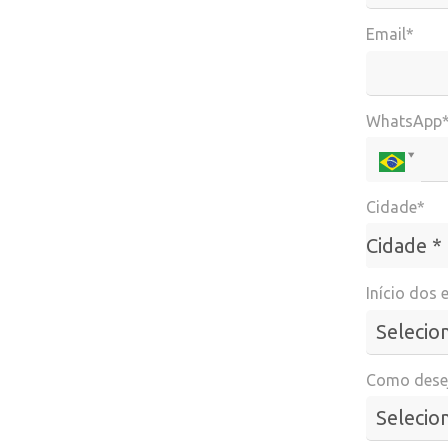
Email*
WhatsApp
Cidade*
Cidade*
Cidade *
Início dos 
Como desej