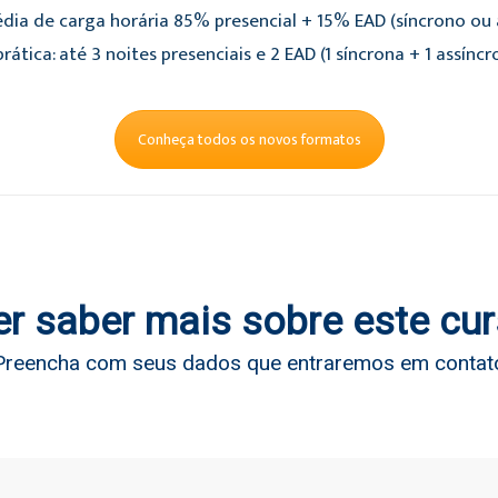
dia de carga horária 85% presencial + 15% EAD (síncrono ou a
rática: até 3 noites presenciais e 2 EAD (1 síncrona + 1 assíncr
Conheça todos os novos formatos
r saber mais sobre este cu
Preencha com seus dados que entraremos em contat