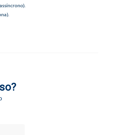
ssíncrono).
ona).
rso?
o