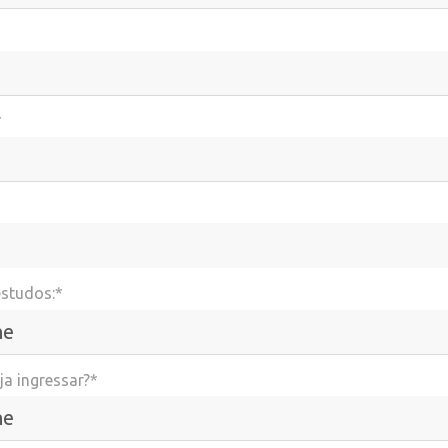
*
estudos:*
a ingressar?*