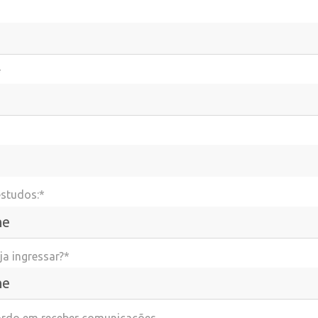
*
estudos:*
a ingressar?*