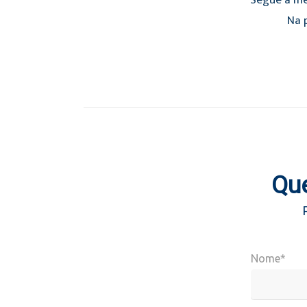
Segue a mé
Na p
Que
Nome*