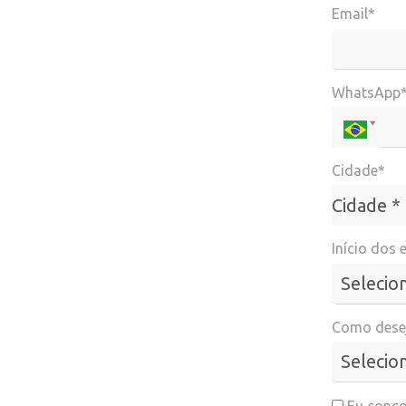
Email*
WhatsApp
Cidade*
Cidade*
Cidade *
Início dos 
Como desej