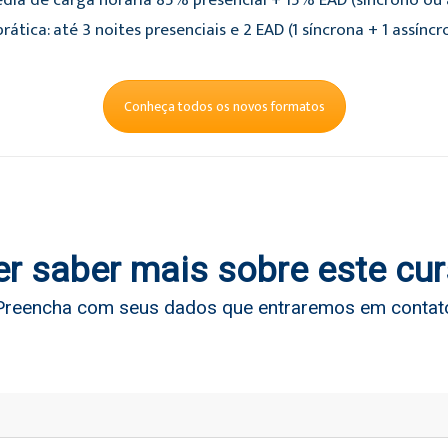
dia de carga horária 85% presencial + 15% EAD (síncrono ou a
rática: até 3 noites presenciais e 2 EAD (1 síncrona + 1 assíncr
Conheça todos os novos formatos
r saber mais sobre este cu
Preencha com seus dados que entraremos em contat