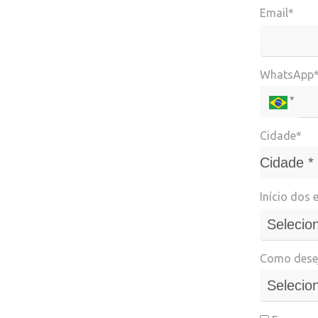
Email*
WhatsApp
Cidade*
Cidade*
Cidade *
Início dos 
Como desej