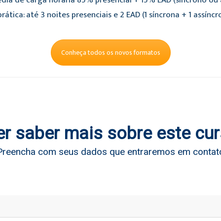
dia de carga horária 85% presencial + 15% EAD (síncrono ou a
rática: até 3 noites presenciais e 2 EAD (1 síncrona + 1 assíncr
Conheça todos os novos formatos
r saber mais sobre este cu
Preencha com seus dados que entraremos em contat