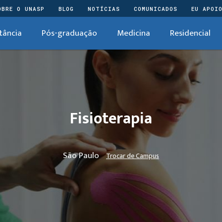
OBRE O UNASP
BLOG
NOTÍCIAS
COMUNICADOS
EU APOI
tância
Pós-graduação
Medicina
Residencial
Fisioterapia
São Paulo
Trocar de Campus