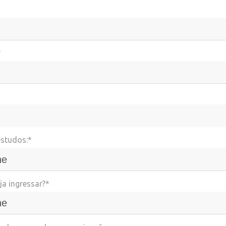
*
estudos:*
a ingressar?*