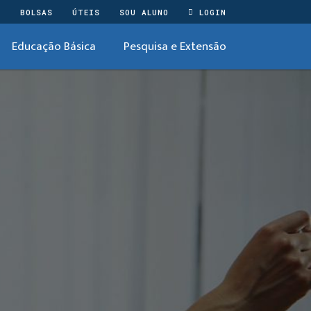
O
BOLSAS
ÚTEIS
SOU ALUNO
LOGIN
Educação Básica
Pesquisa e Extensão