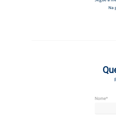
Segue a mé
Na p
Que
Nome*