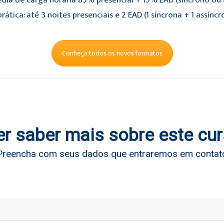
dia de carga horária 85% presencial + 15% EAD (síncrono ou a
rática: até 3 noites presenciais e 2 EAD (1 síncrona + 1 assíncr
Conheça todos os novos formatos
r saber mais sobre este cu
Preencha com seus dados que entraremos em contat