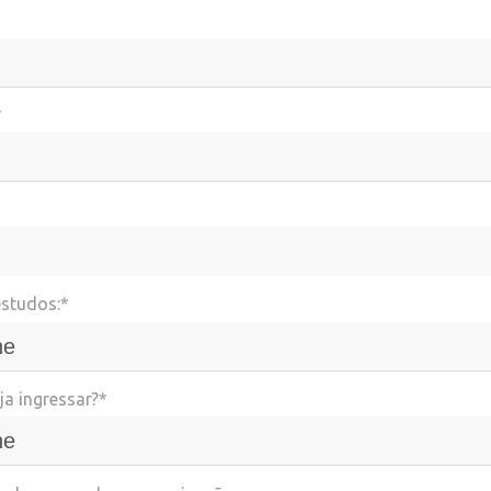
*
estudos:*
a ingressar?*