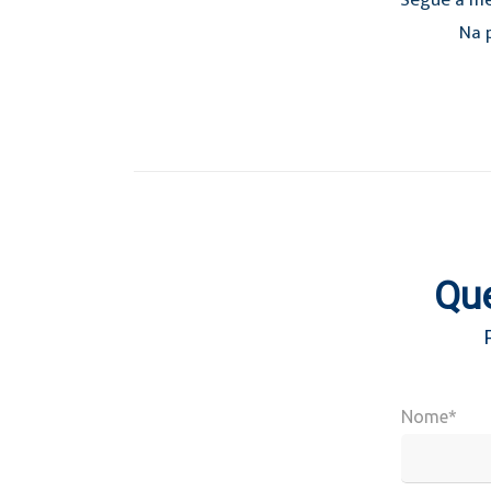
Segue a mé
Na p
Que
Nome*