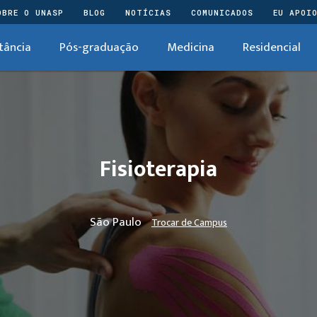
OBRE O UNASP
BLOG
NOTÍCIAS
COMUNICADOS
EU APOI
tância
Pós-graduação
Medicina
Residencial
Fisioterapia
São Paulo
Trocar de Campus