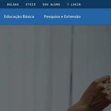
O
BOLSAS
ÚTEIS
SOU ALUNO
LOGIN
Educação Básica
Pesquisa e Extensão