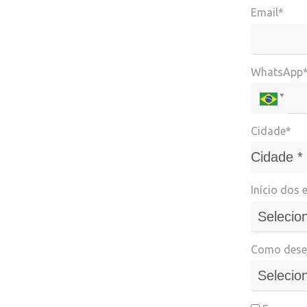
Email*
WhatsApp
Cidade*
Cidade*
Cidade *
Início dos 
Como desej