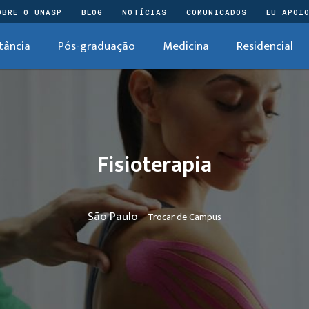
OBRE O UNASP
BLOG
NOTÍCIAS
COMUNICADOS
EU APOI
tância
Pós-graduação
Medicina
Residencial
Fisioterapia
São Paulo
Trocar de Campus