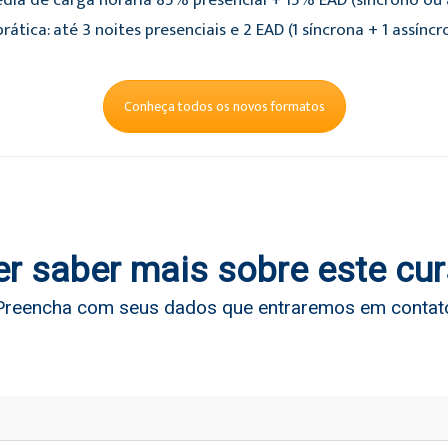
dia de carga horária 85% presencial + 15% EAD (síncrono ou a
rática: até 3 noites presenciais e 2 EAD (1 síncrona + 1 assíncr
Conheça todos os novos formatos
r saber mais sobre este cu
Preencha com seus dados que entraremos em contat