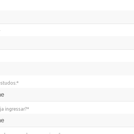
*
estudos:*
a ingressar?*