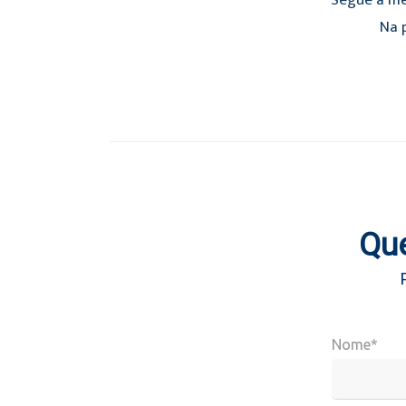
Segue a mé
Na p
Que
Nome*