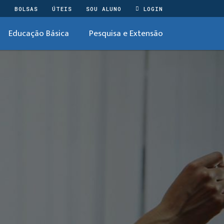
O
BOLSAS
ÚTEIS
SOU ALUNO
LOGIN
Educação Básica
Pesquisa e Extensão