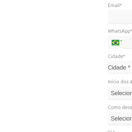
Email*
WhatsApp
Cidade*
Cidade*
Cidade *
Início dos 
Como desej