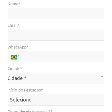
Nome*
Email*
WhatsApp*
Cidade*
Cidade*
Cidade *
Início dos estudos:*
Como deseja ingressar?*