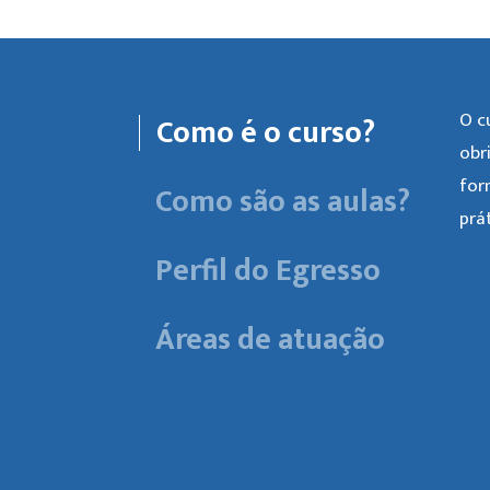
O c
Como é o curso?
obr
for
Como são as aulas?
prá
Perfil do Egresso
Áreas de atuação