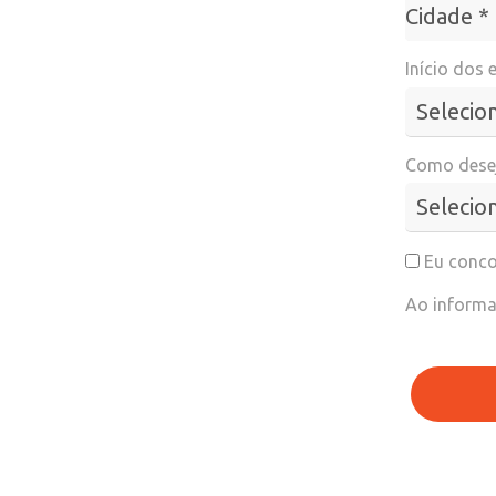
Cidade*
Cidade *
Início dos 
Como desej
Eu conco
Ao informa