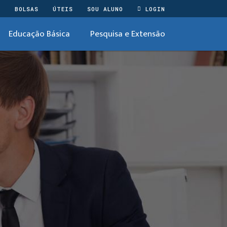
O
BOLSAS
ÚTEIS
SOU ALUNO
LOGIN
Educação Básica
Pesquisa e Extensão