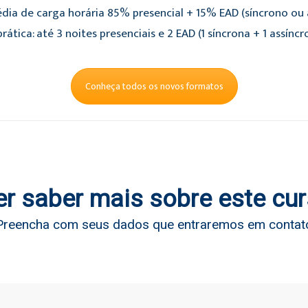
dia de carga horária 85% presencial + 15% EAD (síncrono ou a
rática: até 3 noites presenciais e 2 EAD (1 síncrona + 1 assíncr
Conheça todos os novos formatos
r saber mais sobre este cu
Preencha com seus dados que entraremos em contat