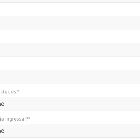
*
estudos:*
a ingressar?*