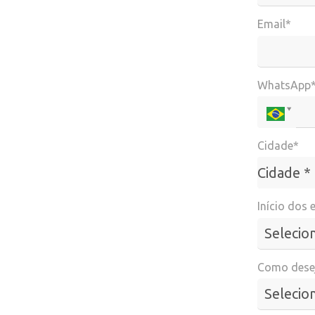
Email*
WhatsApp
Cidade*
Cidade*
Cidade *
Início dos 
Como desej