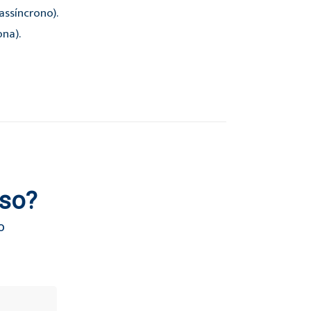
ssíncrono).
ona).
rso?
o