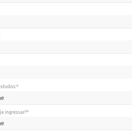
*
estudos:*
a ingressar?*