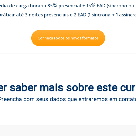
dia de carga horária 85% presencial + 15% EAD (síncrono ou a
rática: até 3 noites presenciais e 2 EAD (1 síncrona + 1 assíncr
Conheça todos os novos formatos
r saber mais sobre este cu
Preencha com seus dados que entraremos em contat