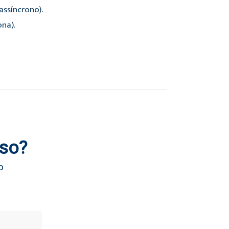
ssíncrono).
ona).
rso?
o