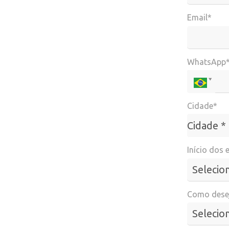
Email*
WhatsApp
Cidade*
Cidade*
Cidade *
Início dos 
Como desej