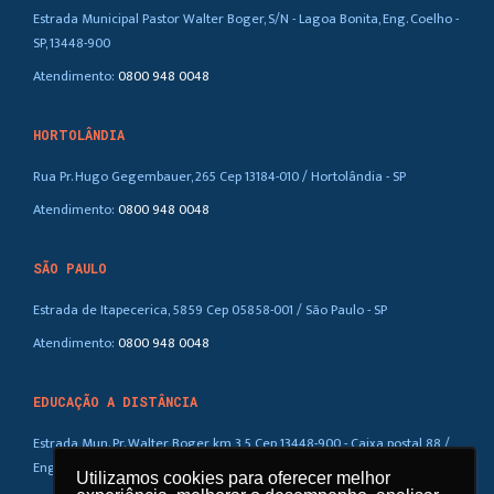
Estrada Municipal Pastor Walter Boger, S/N - Lagoa Bonita, Eng. Coelho -
SP, 13448-900
Atendimento:
0800 948 0048
HORTOLÂNDIA
Rua Pr. Hugo Gegembauer, 265 Cep 13184-010 / Hortolândia - SP
Atendimento:
0800 948 0048
SÃO PAULO
Estrada de Itapecerica, 5859 Cep 05858-001 / São Paulo - SP
Atendimento:
0800 948 0048
EDUCAÇÃO A DISTÂNCIA
Estrada Mun. Pr. Walter Boger, km 3,5 Cep 13448-900 - Caixa postal 88 /
Eng. Coelho – SP
Utilizamos cookies para oferecer melhor
Utilizamos cookies para oferecer melhor